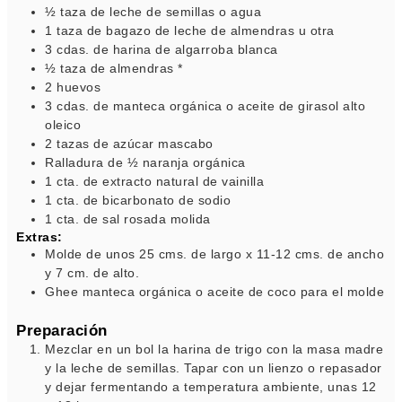
½
taza
de leche de semillas o agua
1
taza
de bagazo de leche de almendras
u otra
3
cdas.
de harina de algarroba blanca
½
taza
de almendras *
2
huevos
3
cdas.
de manteca orgánica o aceite de girasol alto
oleico
2
tazas
de azúcar mascabo
Ralladura de ½ naranja orgánica
1
cta. de extracto natural de vainilla
1
cta. de bicarbonato de sodio
1
cta. de sal rosada molida
Extras:
Molde de unos 25 cms. de largo x 11-12 cms. de ancho
y 7 cm. de alto.
Ghee
manteca orgánica o aceite de coco para el molde
Preparación
Mezclar en un bol la harina de trigo con la masa madre
y la leche de semillas. Tapar con un lienzo o repasador
y dejar fermentando a temperatura ambiente, unas 12