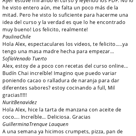
Ayer estuve mirando el curso y leyendo los PDF. No lo
he visto entero aún, me falta un poco más de la
mitad. Pero he visto lo suficiente para hacerme una
idea del curso y la verdad es que lo he encontrado
muy bueno! Los felicito, realmente!
Paulina
Chile
Hola Alex, espectaculares los videos, te felicito…..ya
tengo una masa madre hecha para empezar…
Sofía
Venado Tuerto
Alex, estoy de a poco con recetas del curso online...
Budín Chai increíble! Imagino que puedo variar
poniendo cacao o ralladura de naranja para dar
diferentes sabores? estoy cocinando a full, Mil
gracias!!!!!
Nurit
Benavidez
Hola Alex, hice la tarta de manzana con aceite de
coco…. Increíble… Deliciosa. Gracias
Guillermina
Trenque Lauquen
A una semana ya hicimos crumpets, pizza, pan de