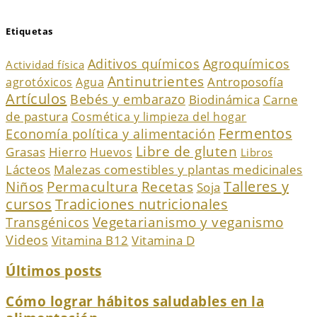
Etiquetas
Agroquímicos
Aditivos químicos
Actividad física
Antinutrientes
Antroposofía
agrotóxicos
Agua
Artículos
Bebés y embarazo
Biodinámica
Carne
de pastura
Cosmética y limpieza del hogar
Fermentos
Economía política y alimentación
Libre de gluten
Grasas
Hierro
Huevos
Libros
Malezas comestibles y plantas medicinales
Lácteos
Recetas
Talleres y
Niños
Permacultura
Soja
cursos
Tradiciones nutricionales
Vegetarianismo y veganismo
Transgénicos
Videos
Vitamina B12
Vitamina D
Últimos posts
Cómo lograr hábitos saludables en la