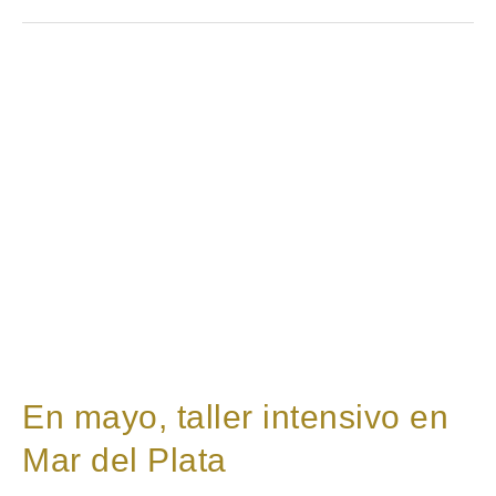
En
mayo,
taller
intensivo
en
Mar
del
Plata
En mayo, taller intensivo en
Mar del Plata