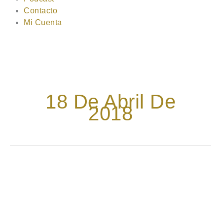
Contacto
Mi Cuenta
18 De Abril De
2018
En
mayo,
Meriendas
y
snacks