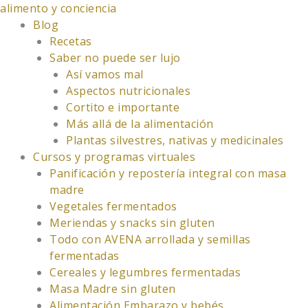
Ir
alimento y conciencia
al
Blog
contenido
Recetas
Saber no puede ser lujo
Así vamos mal
Aspectos nutricionales
Cortito e importante
Más allá de la alimentación
Plantas silvestres, nativas y medicinales
Cursos y programas virtuales
Panificación y repostería integral con masa
madre
Vegetales fermentados
Meriendas y snacks sin gluten
Todo con AVENA arrollada y semillas
fermentadas
Cereales y legumbres fermentadas
Masa Madre sin gluten
Alimentación Embarazo y bebés