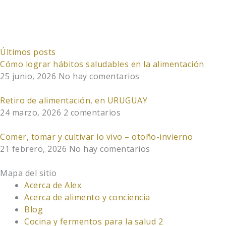
tu
del
Siete
acceder
cotidiano.
curso.
plantas
a
para
los
cambiar
contenidos
Últimos posts
tu
del
Cómo lograr hábitos saludables en la alimentación
cotidiano.
curso.
25 junio, 2026
No hay comentarios
Retiro de alimentación, en URUGUAY
24 marzo, 2026
2 comentarios
Comer, tomar y cultivar lo vivo – otoño-invierno
21 febrero, 2026
No hay comentarios
Mapa del sitio
Acerca de Alex
Acerca de alimento y conciencia
Blog
Cocina y fermentos para la salud 2