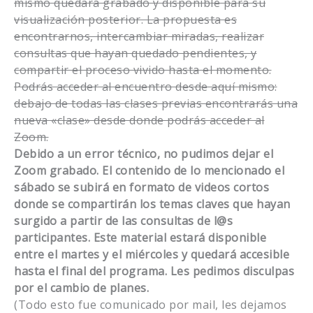
mismo quedará grabado y disponible para su
visualización posterior. La propuesta es
encontrarnos, intercambiar miradas, realizar
consultas que hayan quedado pendientes, y
compartir el proceso vivido hasta el momento.
Podrás acceder al encuentro desde aquí mismo:
debajo de todas las clases previas encontrarás una
nueva «clase» desde donde podrás acceder al
Zoom.
Debido a un error técnico, no pudimos dejar el
Zoom grabado. El contenido de lo mencionado el
sábado se subirá en formato de videos cortos
donde se compartirán los temas claves que hayan
surgido a partir de las consultas de l@s
participantes. Este material estará disponible
entre el martes y el miércoles y quedará accesible
hasta el final del programa. Les pedimos disculpas
por el cambio de planes.
(Todo esto fue comunicado por mail, les dejamos