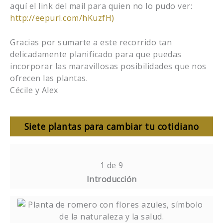
aquí el link del mail para quien no lo pudo ver:
http://eepurl.com/hKuzfH)
Gracias por sumarte a este recorrido tan
delicadamente planificado para que puedas
incorporar las maravillosas posibilidades que nos
ofrecen las plantas.
Cécile y Alex
Siete plantas para cambiar tu cotidiano
Lesson
Debe
1
inscribirse
1 de 9
of
en
Introducción
9
este
within
curso
Lesson
Debe
section
para
2
inscribirse
Siete
acceder