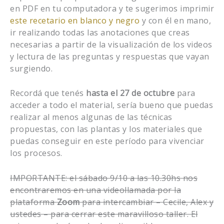
en PDF en tu computadora y te sugerimos imprimir
este recetario en blanco y negro
y con él en mano,
ir realizando todas las anotaciones que creas
necesarias a partir de la visualización de los videos
y lectura de las preguntas y respuestas que vayan
surgiendo.
Recordá que tenés
hasta el 27 de octubre
para
acceder a todo el material, sería bueno que puedas
realizar al menos algunas de las técnicas
propuestas, con las plantas y los materiales que
puedas conseguir en este período para vivenciar
los procesos.
IMPORTANTE: el sábado 9/10 a las 10.30hs nos
encontraremos en una videollamada por la
plataforma
Zoom
para intercambiar – Cecile, Alex y
ustedes – para cerrar este maravilloso taller. El