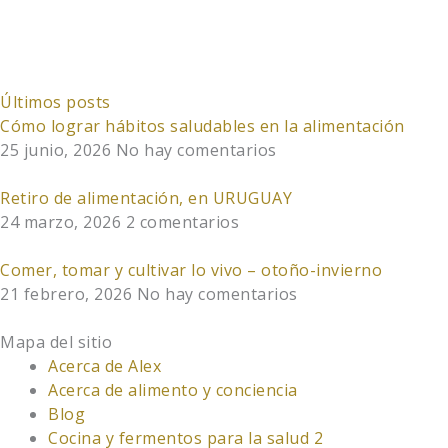
Todo
acceder
y
del
con
a
semillas
curso.
avena
los
fermentadas.
arrollada
contenidos
Últimos posts
y
del
Cómo lograr hábitos saludables en la alimentación
semillas
curso.
25 junio, 2026
No hay comentarios
fermentadas.
Retiro de alimentación, en URUGUAY
24 marzo, 2026
2 comentarios
Comer, tomar y cultivar lo vivo – otoño-invierno
21 febrero, 2026
No hay comentarios
Mapa del sitio
Acerca de Alex
Acerca de alimento y conciencia
Blog
Cocina y fermentos para la salud 2