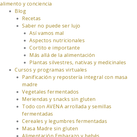
Ir
alimento y conciencia
al
Blog
contenido
Recetas
Saber no puede ser lujo
Así vamos mal
Aspectos nutricionales
Cortito e importante
Más allá de la alimentación
Plantas silvestres, nativas y medicinales
Cursos y programas virtuales
Panificación y repostería integral con masa
madre
Vegetales fermentados
Meriendas y snacks sin gluten
Todo con AVENA arrollada y semillas
fermentadas
Cereales y legumbres fermentadas
Masa Madre sin gluten
Alimentación Embarazo y bebés