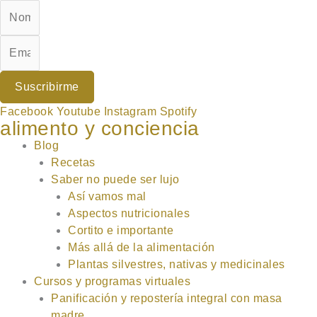
Ir
al
contenido
Suscribirme
Facebook
Youtube
Instagram
Spotify
alimento y conciencia
Blog
Recetas
Saber no puede ser lujo
Así vamos mal
Aspectos nutricionales
Cortito e importante
Más allá de la alimentación
Plantas silvestres, nativas y medicinales
Cursos y programas virtuales
Panificación y repostería integral con masa
madre