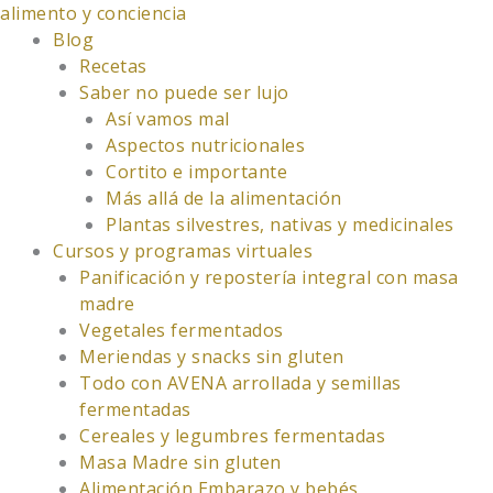
Ir
alimento y conciencia
al
Blog
contenido
Recetas
Saber no puede ser lujo
Así vamos mal
Aspectos nutricionales
Cortito e importante
Más allá de la alimentación
Plantas silvestres, nativas y medicinales
Cursos y programas virtuales
Panificación y repostería integral con masa
madre
Vegetales fermentados
Meriendas y snacks sin gluten
Todo con AVENA arrollada y semillas
fermentadas
Cereales y legumbres fermentadas
Masa Madre sin gluten
Alimentación Embarazo y bebés