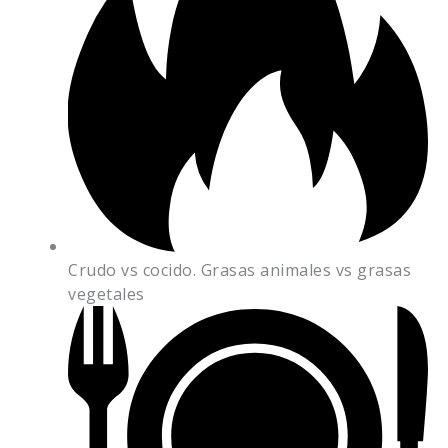
Crudo vs cocido. Grasas animales vs grasas
vegetales